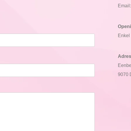
Email
Open
Enkel 
Adre
Eenbe
9070 