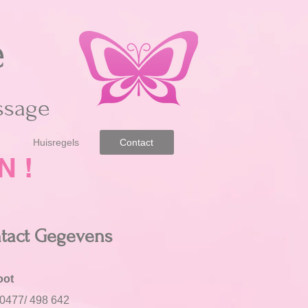
e
assage
Huisregels
Contact
N !
tact Gegevens
oot
0477/ 498 642