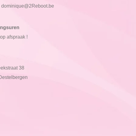
:
dominique@2Reboot.be
ingsuren
op afspraak !
s
ekstraat 38
Destelbergen