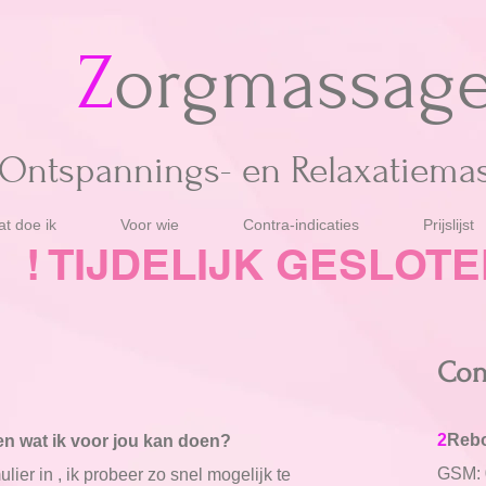
Z
orgmassag
Ontspannings- en Relaxatiem
t doe ik
Voor wie
Contra-indicaties
Prijslijst
! TIJDELIJK GESLOTE
Con
2
Reb
en wat ik voor jou kan doen?
GSM: 
lier in , ik probeer zo snel mogelijk te